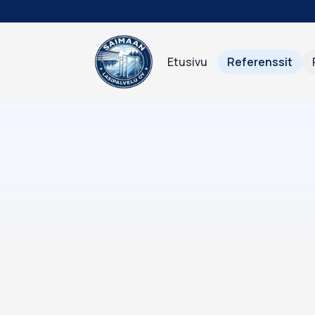
Siirry sisältöön
Etusivu
Referenssit