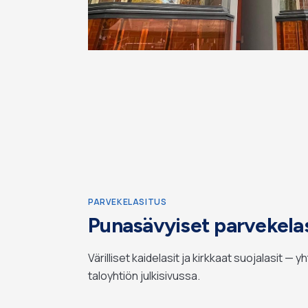
PARVEKELASITUS
Punasävyiset parvekelas
Värilliset kaidelasit ja kirkkaat suojalasit — 
taloyhtiön julkisivussa.