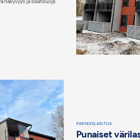
vä näkyvyys ja säänsuoja
PARVEKELASITUS
Punaiset värilas