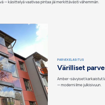
ävä — käsittelyä vaativaa pintaa jäi merkittävästi vähemmän.
PARVEKELASITUS
Värilliset parv
Amber-sävyiset karkaistut l
— moderni ilme julkisivuun.