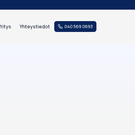
Yritys
Yhteystiedot
040 569 0693