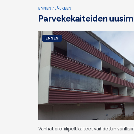
ENNEN / JÄLKEEN
Parvekekaiteiden uusim
ENNEN
Vanhat profiilipeltikaiteet vaihdettiin värillis