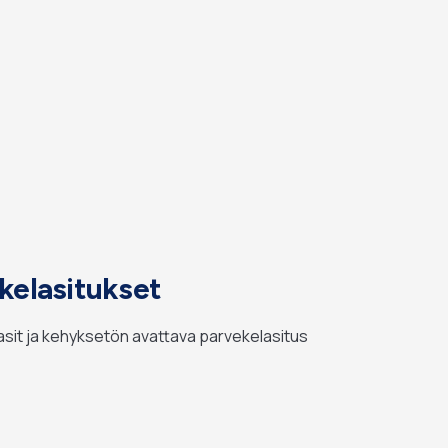
ekelasitukset
asit ja kehyksetön avattava parvekelasitus