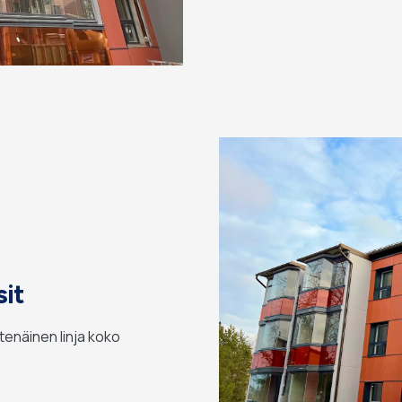
it
yhtenäinen linja koko