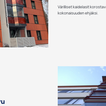
Värilliset kaidelasit korostav
kokonaisuuden ehjäksi.
vu