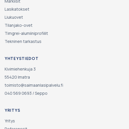
Markiisit
Lasikatokset
Liukuovet
Tilanjako-ovet
Timgrei-alumiiniprofiilit
Tekninen tarkastus
YHTEYSTIEDOT
Kivimiehenkuja 3
55420
Imatra
toimisto@saimaanlasipalvelu.fi
040 569 0693
/
Seppo
YRITYS
Yritys
Referenssit