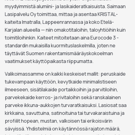
myydyimmistä alumiini- ja lasikaideratkaisuista. Saimaan
Lasipalvelu Oy toimittaa, mittaa ja asentaa KRISTAL-
kaiteita Imatralla, Lappeenrannassa ja koko Etelä-
Karjalan alueella — niin omakotitaloihin, taloyhtiöihin kuin
toimitiloihinkin. Kaiteet mitoitetaan aina Eurocode 3 -
standardin mukaisilla kuormituslaskelmilla, joten ne
täyttävät Suomen rakentamismääräyskokoelman
vaatimukset käyttöpaikasta riippumatta.
Valikoimassamme on kaikki keskeiset mallit: peruskaide
tukevampaan käyttöön, kevytkaide minimalistiseen
ilmeeseen, sisätilakaide portaikkoihin ja parvitiloihin,
parvekekaide kerros- ja rivitaloihin sekä ranskalainen
parveke ikkuna-aukkojen turvaratkaisuksi. Lasiosat saa
kirkkaina, savuttuina, satinoituina tai turva­karaistuina ja
profiilit hopean, mustan, valkoisen tai erikoisvärin
sävyissä. Yhdistelmiä on käytännössä rajaton määrä,