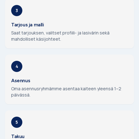
3
Tarjous ja malli
Saat tarjouksen, valitset profiili- ja lasivärin sekä
mahdolliset käsijohteet.
4
Asennus
Oma asennusryhmämme asentaa kaiteen yleensä 1–2
päivässä.
5
Takuu