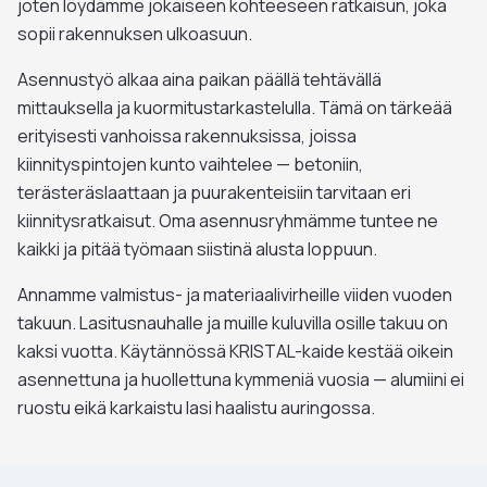
joten löydämme jokaiseen kohteeseen ratkaisun, joka
sopii rakennuksen ulkoasuun.
Asennustyö alkaa aina paikan päällä tehtävällä
mittauksella ja kuormitustarkastelulla. Tämä on tärkeää
erityisesti vanhoissa rakennuksissa, joissa
kiinnityspintojen kunto vaihtelee — betoniin,
terästeräslaattaan ja puurakenteisiin tarvitaan eri
kiinnitysratkaisut. Oma asennusryhmämme tuntee ne
kaikki ja pitää työmaan siistinä alusta loppuun.
Annamme valmistus- ja materiaalivirheille viiden vuoden
takuun. Lasitusnauhalle ja muille kuluvilla osille takuu on
kaksi vuotta. Käytännössä KRISTAL-kaide kestää oikein
asennettuna ja huollettuna kymmeniä vuosia — alumiini ei
ruostu eikä karkaistu lasi haalistu auringossa.