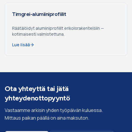
Timgrei-alumiiniprofiilit
Räätälöidyt alumiiniprofiilit erikoisrakenteisiin —
kotimaisesti valmistettuna.
Lue lisää
Ota yhteyttä tai jätä
yhteydenottopyyntö
Vastaamme arkisin yhden työpäivän kuluessa.
Mittaus paikan päällä on aina maksuton.