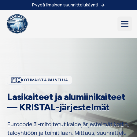
Siirry sisältöön
Pyydä ilmainen suunnittelukäynti
🇫🇮
KOTIMAISTA PALVELUA
Lasikaiteet ja alumiinikaiteet
— KRISTAL-järjestelmät
Eurocode 3 -mitoitetut kaidejärjestelmät kotiin,
taloyhtiöön ja toimitilaan. Mittaus, suunnittelu