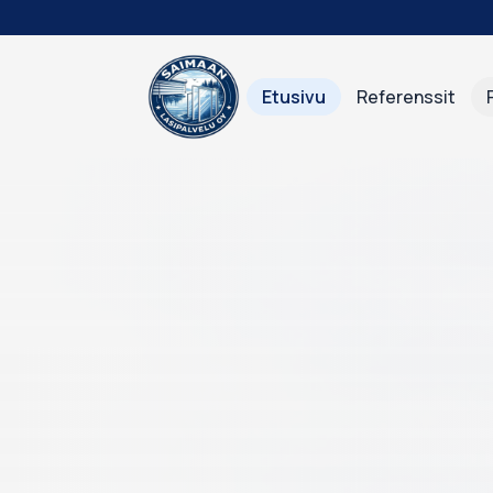
Siirry sisältöön
Etusivu
Referenssit