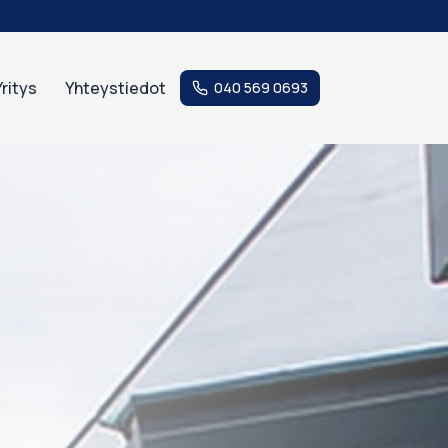
Yritys
Yhteystiedot
040 569 0693