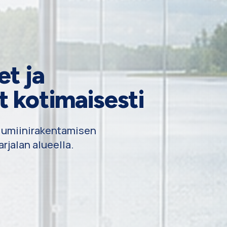
et ja
t kotimaisesti
alumiinirakentamisen
rjalan alueella.